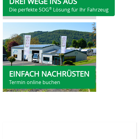
DREI WEGE INS AUS
®
Die perfekte SOG
Lösung für Ihr Fahrzeug
EINFACH NACHRÜSTEN
Termin online buchen