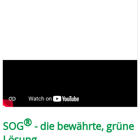
®
SOG
- die bewährte, grüne
Lösung