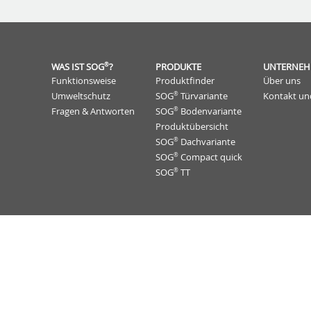
®
WAS IST SOG
?
PRODUKTE
UNTERNE
Funktionsweise
Produktfinder
Über uns
®
Umweltschutz
SOG
Türvariante
Kontakt un
®
Fragen & Antworten
SOG
Bodenvariante
Produktübersicht
®
SOG
Dachvariante
®
SOG
Compact quick
®
SOG
TT